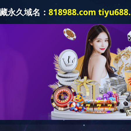
米兰体育
工程案例
人力资源
米兰milan(