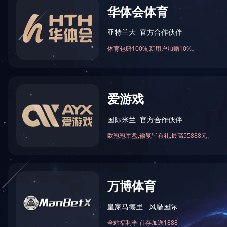
首 页
>
米兰milan(中国)
>
在线留言
在线留言
米兰milan(中国)
联系方式
如果您有什么建
在线留言
您的称呼：
E-mail：
电话：
留言内容：
邮箱入口
给我留言