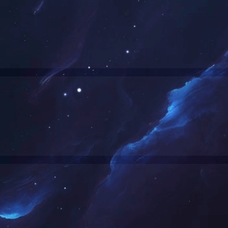
议或者意见，可以向我们留言反馈！